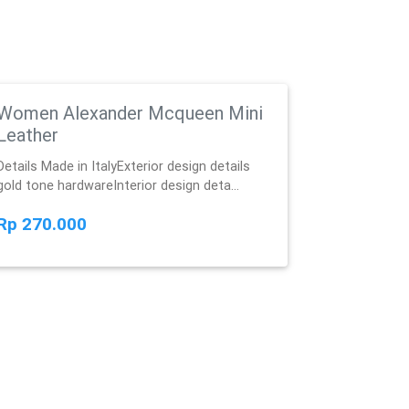
Women Alexander Mcqueen Mini
Leather
Details Made in ItalyExterior design details
gold tone hardwareInterior design deta...
Rp 270.000