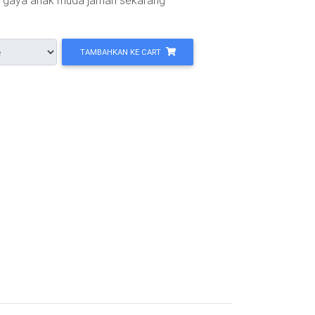
n gaya anak muda jaman sekarang
TAMBAHKAN KE CART